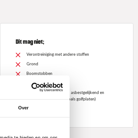
Dit mag niet;
Verontreiniging met andere stoffen
Grond
Boomstobben
Slib (vloeibare grond)
Asbest, asbesthoudend, asbestgelijkend en
asbestverdacht afval (zoals golfplaten)
Over
Klein gevaarlijk afval
 media te bieden en om ons