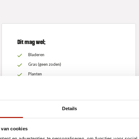
Dit mag wel;
Bladeren
Gras (geen zoden)
Planten
Onkruid
Boomwortels
Snoeihout
Details
 van cookies
ent en advertenties te personaliseren, om functies voor social