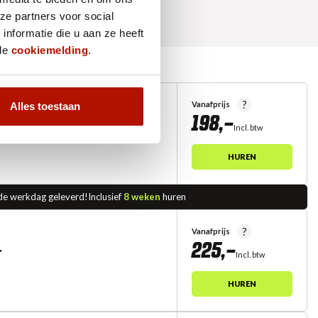
ze partners voor social
nformatie die u aan ze heeft
 de
cookiemelding
.
?
Vanafprijs
Alles toestaan
198,-
r
Incl. btw
HUREN
de werkdag geleverd!
Inclusief
8 weken
huren
?
Vanafprijs
225,-
r
Incl. btw
HUREN