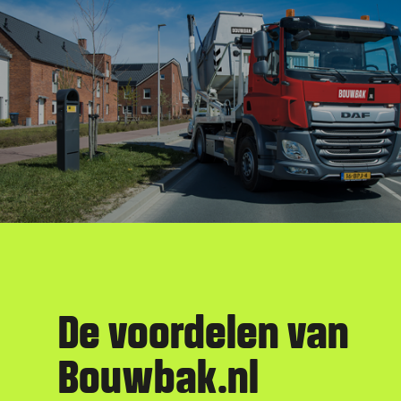
De voordelen
van
Bouwbak.nl