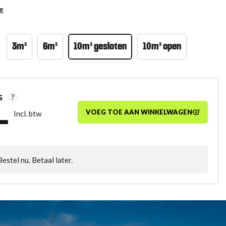
e
3m³
6m³
10m³ gesloten
10m³ open
s
?
VOEG TOE AAN WINKELWAGEN
Incl. btw
-
Bestel nu. Betaal later.