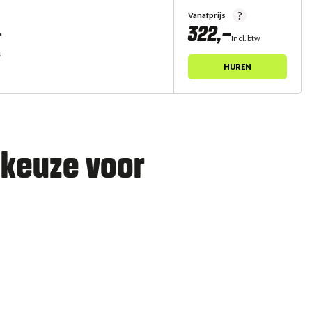
?
Vanafprijs
322,-
r
Incl. btw
s
HUREN
 keuze voor