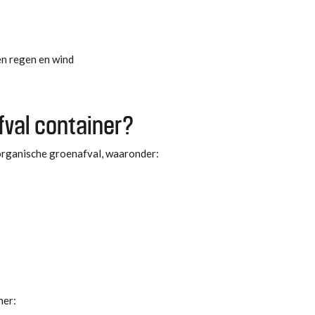
en regen en wind
fval container?
 organische groenafval, waaronder:
ner: