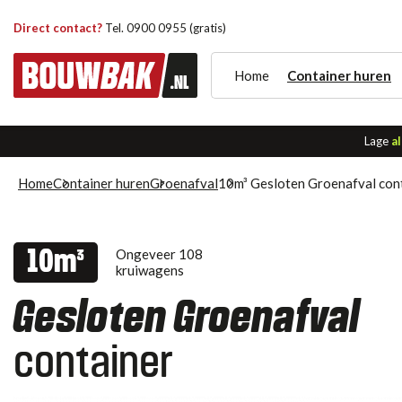
Direct contact?
Tel. 0900 0955 (gratis)
Home
Container huren
Lage
al
Home
Container huren
Groenafval
10m³ Gesloten Groenafval con
Ongeveer 108
10m³
kruiwagens
Gesloten Groenafval
container