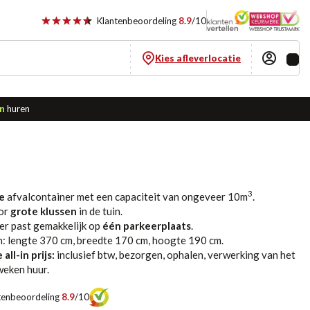
Klantenbeoordeling
8.9
/10
Kies afleverlocatie
n
huren
3
re
afvalcontainer met een capaciteit van ongeveer 10m
.
oor
grote klussen
in de tuin.
er past gemakkelijk op
één parkeerplaats
.
: lengte 370 cm, breedte 170 cm, hoogte 190 cm.
all-in prijs:
inclusief btw, bezorgen, ophalen, verwerking van het
weken huur.
tenbeoordeling
8.9
/10