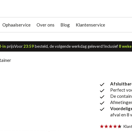
Ophaalservice
Over ons
Blog
Klantenservice
l-in
prijs
Voor
23:59
besteld, de volgende werkdag geleverd!
Inclusief
8 weke
tainer
Afsluitba
Perfect v
De contain
Afmetingen
Voordelige 
afval en 8 
Klan