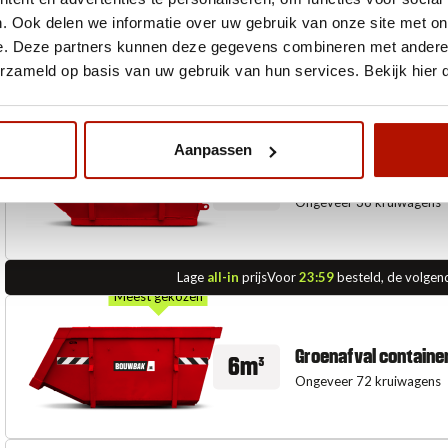
. Ook delen we informatie over uw gebruik van onze site met on
e. Deze partners kunnen deze gegevens combineren met andere i
erzameld op basis van uw gebruik van hun services. Bekijk hier
Aanpassen
Groenafval containe
3m³
Ongeveer 36 kruiwagens
Lage
all-in
prijs
Voor
23:59
besteld, de volgen
Meest gekozen
Groenafval containe
6m³
Ongeveer 72 kruiwagens