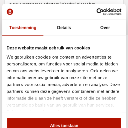
nieuwe container en selecteer “wisselen” tijdens het
afrekenproces. Houd je ordernummer bij de hand.
Hoe werkt het
?
GA VERDER
Toestemming
Details
Over
Deze website maakt gebruik van cookies
Containers
We gebruiken cookies om content en advertenties te
personaliseren, om functies voor social media te bieden
en om ons websiteverkeer te analyseren. Ook delen we
Wij leveren o.a. in:
informatie over uw gebruik van onze site met onze
partners voor social media, adverteren en analyse. Deze
partners kunnen deze gegevens combineren met andere
Klantenservice
informatie die u aan ze heeft verstrekt of die ze hebben
verzameld op basis van uw gebruik van hun services.
Bekijk hier de
cookiemelding
.
Alles toestaan