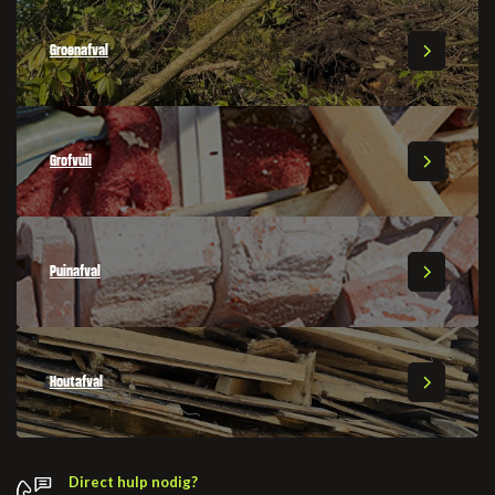
Groenafval
Grofvuil
Puinafval
Houtafval
Direct hulp nodig?