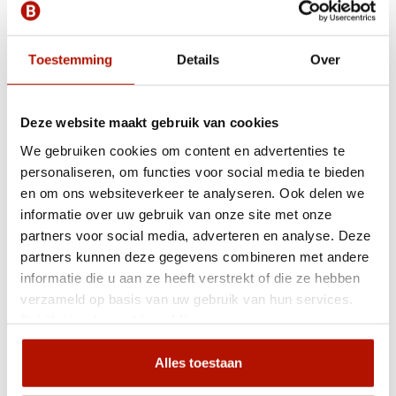
Incl. btw
Grofvuil
Toestemming
Details
Over
Vanafprijs
?
381,-
CONTAINER HUREN
Incl. btw
Deze website maakt gebruik van cookies
We gebruiken cookies om content en advertenties te
Puinafval
Vanafprijs
?
personaliseren, om functies voor social media te bieden
185,-
CONTAINER HUREN
en om ons websiteverkeer te analyseren. Ook delen we
Incl. btw
informatie over uw gebruik van onze site met onze
partners voor social media, adverteren en analyse. Deze
Groenafval
Vanafprijs
?
partners kunnen deze gegevens combineren met andere
225,-
CONTAINER HUREN
informatie die u aan ze heeft verstrekt of die ze hebben
Incl. btw
verzameld op basis van uw gebruik van hun services.
Bekijk hier de
cookiemelding
.
Alles toestaan