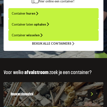
hier online een container!
Container
huren
Container laten
ophalen
Container
wisselen
BEKIJK ALLE CONTAINERS
Voor welke
afvalstroom
zoek je een container?
Bouw en sloopafval