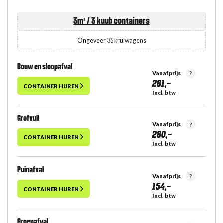
3m³ / 3 kuub
containers
Ongeveer 36 kruiwagens
Bouw en sloopafval
Vanafprijs
?
281,-
CONTAINER HUREN
Incl. btw
Grofvuil
Vanafprijs
?
280,-
CONTAINER HUREN
Incl. btw
Puinafval
Vanafprijs
?
154,-
CONTAINER HUREN
Incl. btw
Groenafval