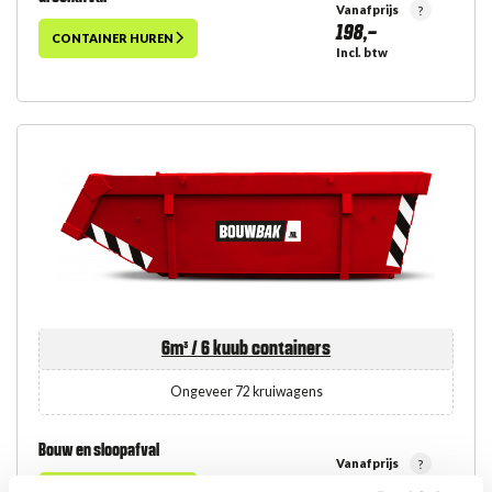
Vanafprijs
?
198,-
CONTAINER HUREN
Incl. btw
6m³ / 6 kuub
containers
Ongeveer 72 kruiwagens
Bouw en sloopafval
Vanafprijs
?
381,-
CONTAINER HUREN