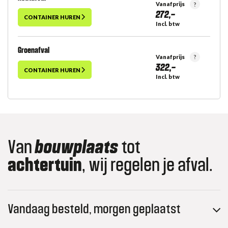
Vanafprijs
?
272,-
CONTAINER HUREN
Incl. btw
Groenafval
Vanafprijs
?
322,-
CONTAINER HUREN
Incl. btw
Van
bouwplaats
tot
achtertuin
, wij regelen je afval.
Vandaag besteld, morgen geplaatst