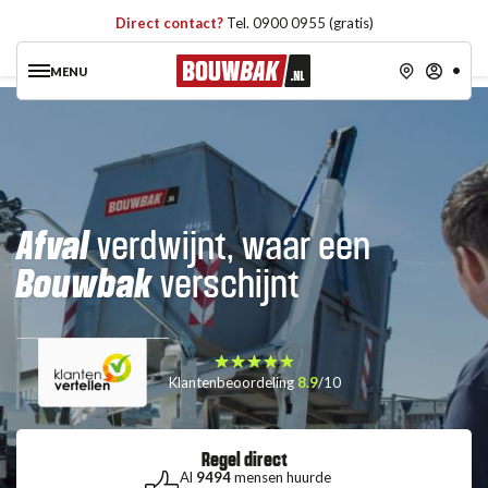
Direct contact?
Tel. 0900 0955 (gratis)
MENU
Afval
verdwijnt, waar een
Bouwbak
verschijnt
Klantenbeoordeling
8.9
/10
Regel direct
Al
9494
mensen huurde