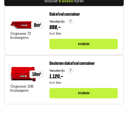
Inclusief
8 weken
huren
Dakafval container
?
Vanafprijs
6m³
998,-
Incl. btw
Ongeveer 72
kruiwagens
HUREN
Gesloten dakafval container
?
Vanafprijs
10m³
1.120,-
Incl. btw
Ongeveer 108
kruiwagens
HUREN