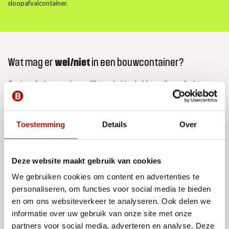
sloopafvalcontainer.
Wat mag er
wel/niet
in een bouwcontainer?
Om het afval zo goed mogelijk te scheiden hebben wij per afvalstroom
aangegeven welke materialen er in wel en niet in een bouwafval
container mogen.
Toestemming
Details
Over
Dit mag wel;
Deze website maakt gebruik van cookies
Overig sloopafval
We gebruiken cookies om content en advertenties te
Aanklevend materiaal (isolatie)
personaliseren, om functies voor social media te bieden
Dakleer (teerhoudend of bitumineus)
en om ons websiteverkeer te analyseren. Ook delen we
informatie over uw gebruik van onze site met onze
Hout
partners voor social media, adverteren en analyse. Deze