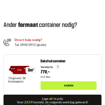
Ander
formaat
container nodig?
Direct hulp nodig?
Tel. 0900 0955 (gratis)
Dakafval container
?
Vanafprijs
3m³
770,-
Incl. btw
Ongeveer 36
kruiwagens
HUREN
Lage
all-in
prijs
Voor
23:59
besteld, de volgende werkdag geleverd!