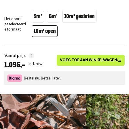
3m³
6m³
10m³ gesloten
Het door u
geselecteerd
e formaat
10m³ open
Vanafprijs
?
VOEG TOE AAN WINKELWAGEN
1.095,-
Incl. btw
Bestel nu. Betaal later.