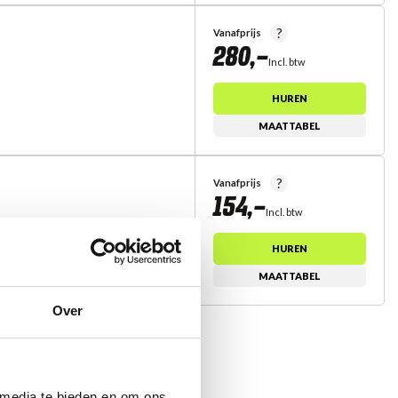
?
Vanafprijs
280,-
Incl. btw
HUREN
MAATTABEL
?
Vanafprijs
154,-
Incl. btw
HUREN
MAATTABEL
Over
 media te bieden en om ons