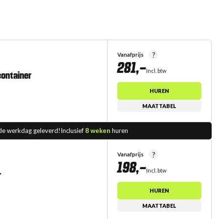
?
Vanafprijs
281,-
Incl. btw
container
HUREN
MAATTABEL
de werkdag geleverd!
Inclusief
8 weken
huren
?
Vanafprijs
198,-
Incl. btw
r
HUREN
MAATTABEL