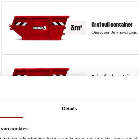
Grofvuil container
3m³
Ongeveer 36 kruiwagens
Puinafval container
3m³
Ongeveer 36 kruiwagens
Details
 van cookies
ent en advertenties te personaliseren, om functies voor social