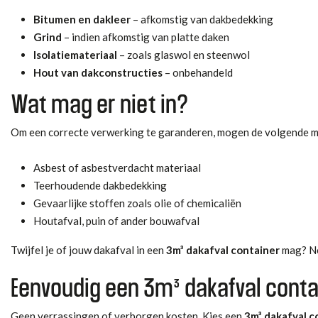
Bitumen en dakleer
– afkomstig van dakbedekking
Grind
– indien afkomstig van platte daken
Isolatiemateriaal
– zoals glaswol en steenwol
Hout van dakconstructies
– onbehandeld
Wat mag er niet in?
Om een correcte verwerking te garanderen, mogen de volgende mat
Asbest of asbestverdacht materiaal
Teerhoudende dakbedekking
Gevaarlijke stoffen zoals olie of chemicaliën
Houtafval, puin of ander bouwafval
Twijfel je of jouw dakafval in een
3m³ dakafval container
mag? 
Eenvoudig een 3m³ dakafval conta
Geen verrassingen of verborgen kosten. Kies een
3m³ dakafval c