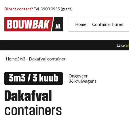
Direct contact?
Tel. 0900 0955 (gratis)
Home
Container huren
Lage
al
Home
3m3 - Dakafval container
Ongeveer
3m3 / 3 kuub
36 kruiwagens
Dakafval
containers