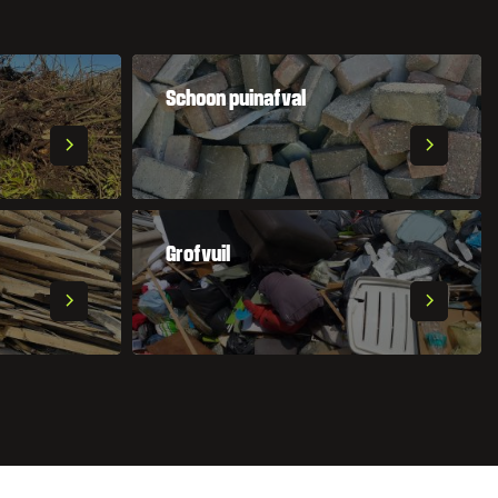
Schoon puinafval
Grofvuil