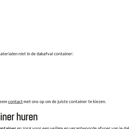
erialen niet in de dakafval container:
Neem
contact
met ons op om de juiste container te kiezen.
iner huren
ontainer
en zorg voor een veilige en verantwoorde afvoer van je da