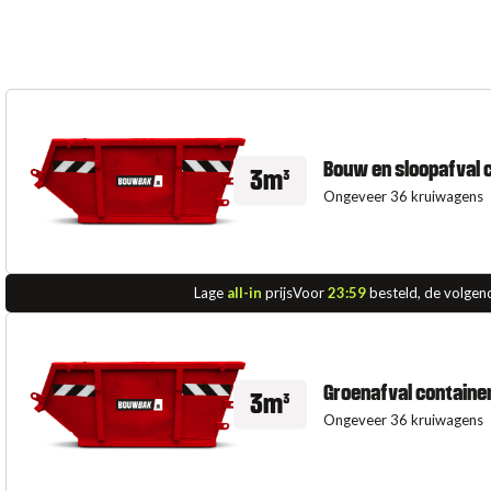
Bouw en sloopafval 
3m³
Ongeveer 36 kruiwagens
Lage
all-in
prijs
Voor
23:59
besteld, de volgen
Groenafval containe
3m³
Ongeveer 36 kruiwagens