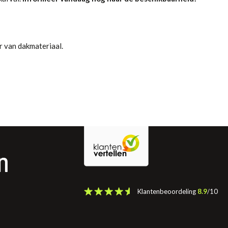
r van dakmateriaal.
n
Klantenbeoordeling
8.9
/10