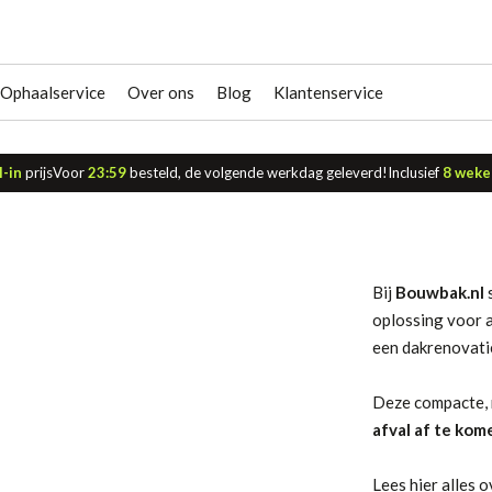
Ophaalservice
Over ons
Blog
Klantenservice
l-in
prijs
Voor
23:59
besteld, de volgende werkdag geleverd!
Inclusief
8 weke
Bij
Bouwbak.nl
s
oplossing voor 
een dakrenovati
Deze compacte, 
afval af te kom
Lees hier alles 