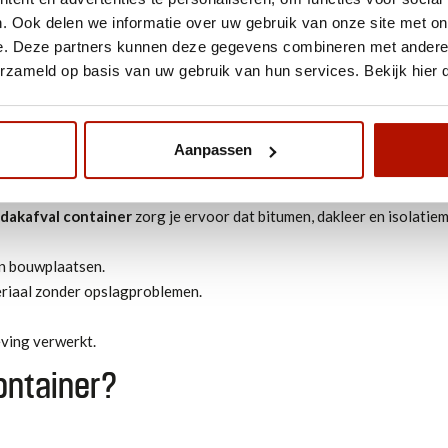
: klein, maar essentie
. Ook delen we informatie over uw gebruik van onze site met on
e. Deze partners kunnen deze gegevens combineren met andere i
erzameld op basis van uw gebruik van hun services. Bekijk hier
aties en renovaties. Bij het vervangen van dakleer of bitumen onts
ënte manier kwijt te raken.
Aanpassen
ner huren?
 dakafval container
zorg je ervoor dat bitumen, dakleer en isolatie
en bouwplaatsen.
eriaal zonder opslagproblemen.
ving verwerkt.
ontainer?