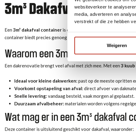
3m³ Dakafval container
websiteverkeer te analyseren
media, adverteren en analys
verstrekt of die ze hebben v
Een
3m³ dakafval container
is dé oplossing voor kleine dakrepar
container biedt precies genoeg ruimte om je dakafval op een effici
Weigeren
Waarom een 3m³ dakafval contai
Een dakrenovatie brengt veel afval met zich mee. Met een
3 kuub
Ideaal voor kleine dakwerken:
past op de meeste opritten 
Voorkomt opstapeling van afval:
direct afvoer van dakmat
Snelle levering:
vandaag besteld, vaak morgen al geplaatst.
Duurzaam afvalbeheer:
materialen worden volgens regelge
Wat mag er in een 3m³ dakafval c
Deze container is uitsluitend geschikt voor dakafval, waaronder: