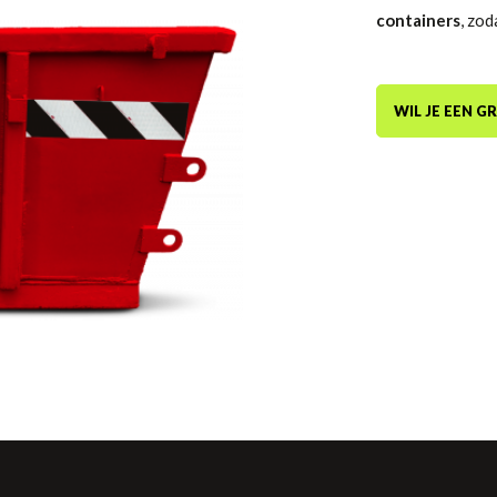
containers
, zod
WIL JE EEN 