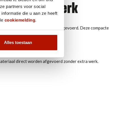
el voor dakwerk
ze partners voor social
nformatie die u aan ze heeft
 de
cookiemelding
.
taat afval dat veilig moet worden afgevoerd. Deze compacte
Alles toestaan
materiaal direct worden afgevoerd zonder extra werk.