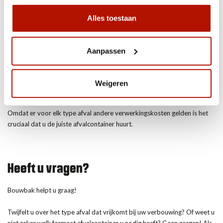
kosten werken aan uw project.
Alles toestaan
Soorten afval om rekening mee te
houden bij een container huren
Aanpassen
Een afvalcontainer huren zonder problemen begint met het bepalen van
het type afval dat u wilt afvoeren. Hieronder zijn de verschillende
Weigeren
soorten afval die worden onderscheiden:
Omdat er voor elk type afval andere verwerkingskosten gelden is het
cruciaal dat u de juiste afvalcontainer huurt.
Heeft u vragen?
Bouwbak helpt u graag!
Twijfelt u over het type afval dat vrijkomt bij uw verbouwing? Of weet u