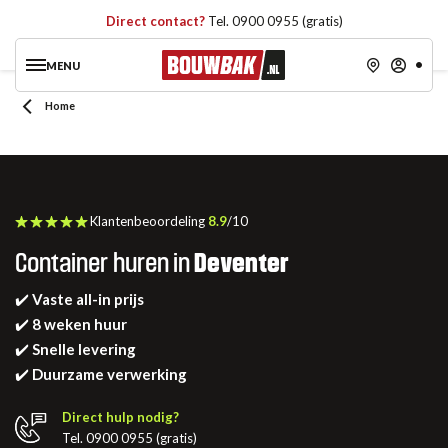
Direct contact?
Tel. 0900 0955 (gratis)
MENU
Home
Klantenbeoordeling
8.9
/10
Container huren in
Deventer
✔️
Vaste all-in prijs
✔️
8 weken huur
✔️
Snelle levering
✔️
Duurzame verwerking
Direct hulp nodig?
Tel. 0900 0955 (gratis)