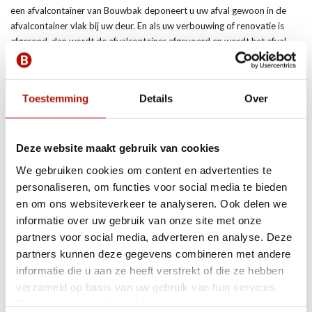
een afvalcontainer van Bouwbak deponeert u uw afval gewoon in de
afvalcontainer vlak bij uw deur. En als uw verbouwing of renovatie is
afgerond, dan wordt de afvalcontainer afgevoerd en wordt het afval
verwerkt. Of u nu woont in de binnenstad van Deventer,
in
Apeldoorn
daartussen in een dorp woont: Bouwbak helpt u graag
met uw verbouwing of renovatie. Bekijk snel ons aanbod!
Toestemming
Details
Over
Gemak en lage kosten
Deze website maakt gebruik van cookies
Bouwbak heeft meer dan 20 jaar ervaring in het verhuren van
afvalcontainers aan particulieren en bedrijven. Het belangrijkste voor
We gebruiken cookies om content en advertenties te
hen is het bieden van gemak en lage kosten voor hun klanten. Het huren
personaliseren, om functies voor social media te bieden
van een afvalcontainer bij Bouwbak is eenvoudig. U kiest de gewenste
en om ons websiteverkeer te analyseren. Ook delen we
container, het afleveradres en het tijdstip van aflevering. Zo kunt u snel
informatie over uw gebruik van onze site met onze
aan de slag met uw verbouwing of renovatie.
partners voor social media, adverteren en analyse. Deze
partners kunnen deze gegevens combineren met andere
En maakt u zich geen zorgen over de kosten, want Bouwbak hanteert
informatie die u aan ze heeft verstrekt of die ze hebben
zeer lage all-in tarieven. Voor een vast bedrag heeft u een
verzameld op basis van uw gebruik van hun services.
afvalcontainer voor vier weken. Er zijn geen extra kosten voor
Bekijk hier de
cookiemelding
.
verwerking, aan- en afvoer, of borg. Zo kunt u zonder onverwachte