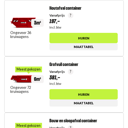
Houtafval container
?
Vanafprijs
197,-
3m³
Incl. btw
Ongeveer 36
kruiwagens
HUREN
MAATTABEL
Grofvuil container
Meest gekozen
?
Vanafprijs
381,-
6m³
Incl. btw
Ongeveer 72
kruiwagens
HUREN
MAATTABEL
Bouw en sloopafval container
Meest gekozen
?
Vanafprijs