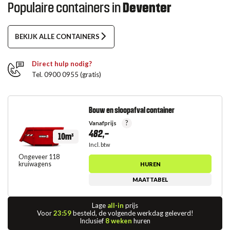
Populaire containers in
Deventer
BEKIJK ALLE CONTAINERS
Direct hulp nodig?
Tel. 0900 0955 (gratis)
Bouw en sloopafval container
?
Vanafprijs
482,-
10m³
Incl. btw
Ongeveer 118
kruiwagens
HUREN
MAATTABEL
Lage
all-in
prijs
Voor
23:59
besteld, de volgende werkdag geleverd!
Inclusief
8 weken
huren