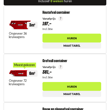
Inclusief
8 weken
huren
Houtafval container
?
Vanafprijs
197,-
3m³
Incl. btw
Ongeveer 36
kruiwagens
HUREN
MAATTABEL
Grofvuil container
Meest gekozen
?
Vanafprijs
381,-
6m³
Incl. btw
Ongeveer 72
kruiwagens
HUREN
MAATTABEL
Bouw en sloopafval container