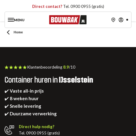
Direct contact?
Tel. 0900 0955 (gratis)
MENU
Home
Klantenbeoordeling
8.9
/10
Container huren in
IJsselstein
✔️
Vaste all-in prijs
✔️
8 weken huur
✔️
Snelle levering
✔️
Duurzame verwerking
Direct hulp nodig?
Tel. 0900 0955 (gratis)