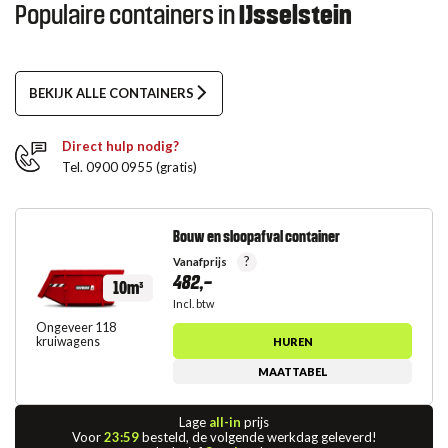
Populaire containers in
IJsselstein
BEKIJK ALLE CONTAINERS
Direct hulp nodig?
Tel. 0900 0955 (gratis)
Bouw en sloopafval container
?
Vanafprijs
482,-
10m³
Incl. btw
Ongeveer 118
kruiwagens
HUREN
MAATTABEL
Lage
all-in
prijs
Voor
23:59
besteld, de volgende werkdag geleverd!