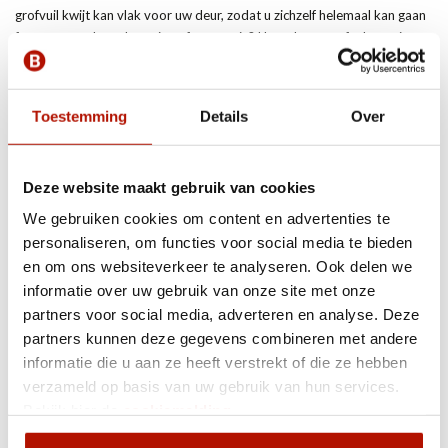
grofvuil kwijt kan vlak voor uw deur, zodat u zichzelf helemaal kan gaan
focussen op de verbouwing of renovatie? Huur dan een afvalcontainer
bij Bouwbak.
Met een afvalcontainer van Bouwbak voor uw deur, deponeert u
Toestemming
Details
Over
simpelweg al uw afval in uw eigen afvalcontainer. Als u klaar bent met de
verbouwing of renovatie halen wij de afvalcontainer weer op. Uw afval
wordt dan volledig volgens de regelgeving verwerkt. Of u nu in
Deze website maakt gebruik van cookies
IJsselstein woont of de omgeving, bij Bouwbak staan wij voor u klaar! U
kunt bijvoorbeeld ook een container huren in
Nieuwegein
.
We gebruiken cookies om content en advertenties te
personaliseren, om functies voor social media te bieden
Gemak en lage kosten
en om ons websiteverkeer te analyseren. Ook delen we
informatie over uw gebruik van onze site met onze
Bij Bouwbak hebben wij al meer dan twintig jaar ervaring als het gaat
partners voor social media, adverteren en analyse. Deze
om het verhuren van afvalcontainers. Voor alle klussers zijn wij dé
partners kunnen deze gegevens combineren met andere
betrouwbare en professionele afvalverwerker. Huur ook een
informatie die u aan ze heeft verstrekt of die ze hebben
afvalcontainer bij ons, want Bouwbak maakt huren van een
verzameld op basis van uw gebruik van hun services.
afvalcontainer simpel en betaalbaar.
Bekijk hier de
cookiemelding
.
Via onze website kunt u gemakkelijk een afvalcontainer huren. Hier