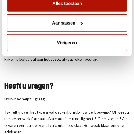
Alles toestaan
maakt u eenvoudig online een afspraak voor. Selecteer hiervoor de
afvalcontainer naar keuze, vul daarna het afleveradres voor de
afvalcontainer in en kies tenslotte het moment dat wij de afvalcontainer
Aanpassen
moeten afleveren. Zo eenvoudig is het!
U hoeft zich geen zorgen te maken over de kosten. Bij Bouwbak
Weigeren
hanteren wij namelijk zeer lage all-in tarieven. Voor een vast bedrag
huurt u vier weken een afvalcontainer. Er komen geen andere kosten bij
kijken, u betaalt alleen het vaste, afgesproken bedrag.
Heeft u vragen?
Bouwbak helpt u graag!
Twijfelt u over het type afval dat vrijkomt bij uw verbouwing? Of weet u
niet zeker welk formaat afvalcontainer u nodig heeft? Geen zorgen! Als
ervaren verhuurder van afvalcontainers staat Bouwbak klaar om u te
adviseren.