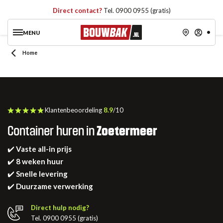
Direct contact?
Tel. 0900 0955 (gratis)
MENU
Home
Klantenbeoordeling
8.9
/10
Container huren in
Zoetermeer
✔️
Vaste all-in prijs
✔️
8 weken huur
✔️
Snelle levering
✔️
Duurzame verwerking
Direct hulp nodig?
Tel. 0900 0955 (gratis)