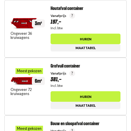
Houtafval container
?
Vanafprijs
197,-
3m³
Incl. btw
Ongeveer 36
kruiwagens
HUREN
MAATTABEL
Grofvuil container
Meest gekozen
?
Vanafprijs
381,-
6m³
Incl. btw
Ongeveer 72
kruiwagens
HUREN
MAATTABEL
Bouw en sloopafval container
Meest gekozen
?
Vanafprijs