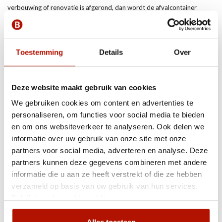
verbouwing of renovatie is afgerond, dan wordt de afvalcontainer
afgevoerd en wordt het afval verwerkt. Of u nu midden in het centrum
woont van Zoetermeer of de omgeving, wij helpen u graag met uw
verbouwing of renovatie. U kunt bijvoorbeeld ook een container huren
in
Den Haag
.
Toestemming
Details
Over
Door een container te huren bij Bouwbak kunt u zich richten op de
verbouwing en zorgen wij ervoor dat uw afval wordt afgevoerd en
Deze website maakt gebruik van cookies
verwerkt. Dit bespaart u tijd, waardoor uw klus sneller is geklaard!
We gebruiken cookies om content en advertenties te
personaliseren, om functies voor social media te bieden
Gemak en lage kosten
en om ons websiteverkeer te analyseren. Ook delen we
informatie over uw gebruik van onze site met onze
Wij hebben al meer dan twintig jaar ervaring als het gaat om het
partners voor social media, adverteren en analyse. Deze
verhuren van afvalcontainers. Wij zijn dé betrouwbare en professionele
partners kunnen deze gegevens combineren met andere
afvalverwerker voor alle klussers. Huur uw afvalcontainer bij Bouwbak,
informatie die u aan ze heeft verstrekt of die ze hebben
want wij maken het huren van een afvalcontainer betaalbaar en
verzameld op basis van uw gebruik van hun services.
makkelijk.
Bekijk hier de
cookiemelding
.
Via deze website kunt u gemakkelijk een afvalcontainer huren. U kunt
uw bestelling makkelijk online plaatsen. Selecteer hiervoor de
Alles toestaan