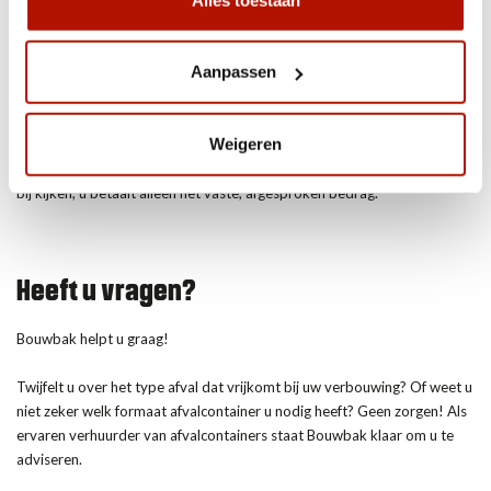
afvalcontainer naar keuze, vul daarna het afleveradres voor de
afvalcontainer in en kies tenslotte het moment dat wij de afvalcontainer
moeten afleveren. Zo eenvoudig is het!
Aanpassen
U hoeft zich geen zorgen te maken over de kosten, want bij Bouwbak
Weigeren
hanteren wij namelijk zeer lage all-in tarieven. Voor een vast bedrag
huurt u al vier weken een afvalcontainer. Er komen geen andere kosten
bij kijken, u betaalt alleen het vaste, afgesproken bedrag.
Heeft u vragen?
Bouwbak helpt u graag!
Twijfelt u over het type afval dat vrijkomt bij uw verbouwing? Of weet u
niet zeker welk formaat afvalcontainer u nodig heeft? Geen zorgen! Als
ervaren verhuurder van afvalcontainers staat Bouwbak klaar om u te
adviseren.