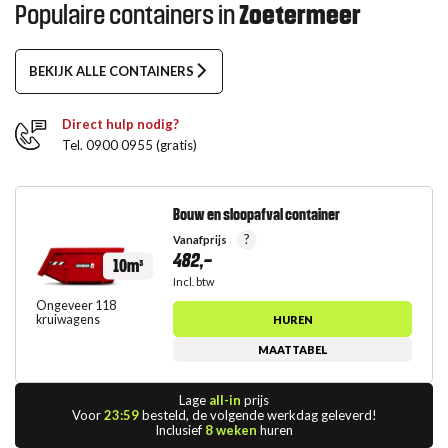
Populaire containers in
Zoetermeer
BEKIJK ALLE CONTAINERS
Direct hulp nodig?
Tel. 0900 0955 (gratis)
Bouw en sloopafval container
?
Vanafprijs
482,-
10m³
Incl. btw
Ongeveer 118
kruiwagens
HUREN
MAATTABEL
Lage
all-in
prijs
Voor
23:59
besteld, de volgende werkdag geleverd!
Inclusief
8 weken
huren