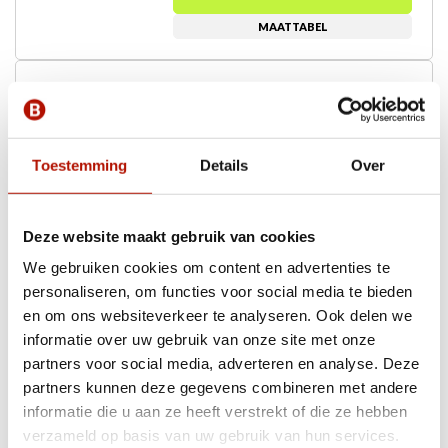
MAATTABEL
Grofvuil container
?
Vanafprijs
280,-
3m³
Incl. btw
Toestemming
Details
Over
Ongeveer 36
kruiwagens
HUREN
MAATTABEL
Deze website maakt gebruik van cookies
We gebruiken cookies om content en advertenties te
Puinafval container
personaliseren, om functies voor social media te bieden
?
Vanafprijs
en om ons websiteverkeer te analyseren. Ook delen we
154,-
3m³
informatie over uw gebruik van onze site met onze
Incl. btw
partners voor social media, adverteren en analyse. Deze
Ongeveer 36
kruiwagens
partners kunnen deze gegevens combineren met andere
HUREN
informatie die u aan ze heeft verstrekt of die ze hebben
MAATTABEL
verzameld op basis van uw gebruik van hun services.