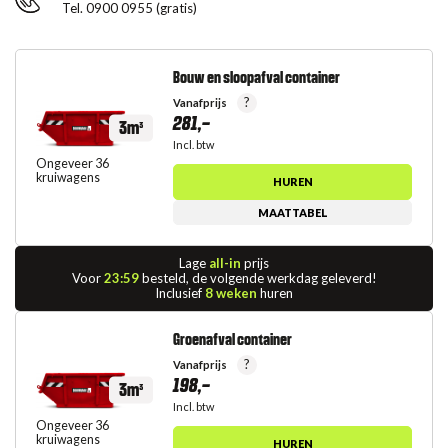
Tel. 0900 0955 (gratis)
Bouw en sloopafval container
?
Vanafprijs
281,-
3m³
Incl. btw
Ongeveer 36
kruiwagens
HUREN
MAATTABEL
Lage
all-in
prijs
Voor
23:59
besteld, de volgende werkdag geleverd!
Inclusief
8 weken
huren
Groenafval container
?
Vanafprijs
198,-
3m³
Incl. btw
Ongeveer 36
kruiwagens
HUREN