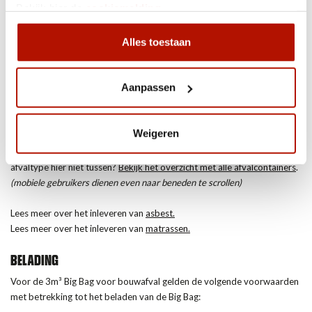
Bekijk hier de
cookiemelding
.
INBEGREPEN
Alles toestaan
– Het eenmalig
plaatsen en ophalen
van de big bag.
–
Afvoer en verwerking
van uw afval binnen 7 dagen.
– Milieutoeslag en 21% BTW.
Aanpassen
– Wij berekenen
GEEN borg
.
AFVALSOORTEN
Weigeren
Bekijk de tabel voor wel en niet toegestane afvalsoorten. Staat uw
afvaltype hier niet tussen?
Bekijk het overzicht met alle afvalcontainers
.
(mobiele gebruikers dienen even naar beneden te scrollen)
Lees meer over het inleveren van
asbest.
Lees meer over het inleveren van
matrassen.
BELADING
Voor de 3m³ Big Bag voor bouwafval gelden de volgende voorwaarden
met betrekking tot het beladen van de Big Bag: