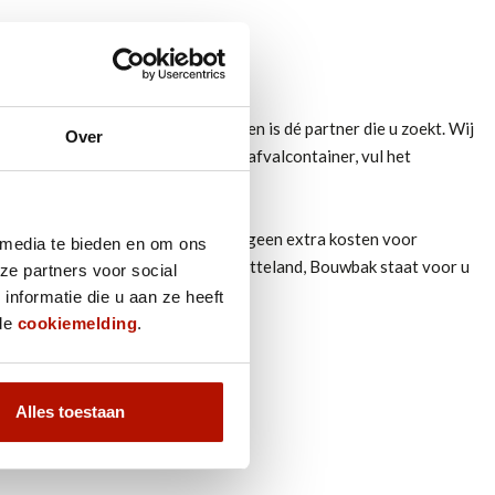
et verhuren van afvalcontainers en is dé partner die u zoekt. Wij
Over
elling plaatsen. Kies de gewenste afvalcontainer, vul het
r weken een afvalcontainer. Er zijn geen extra kosten voor
 media te bieden en om ons
f u nu in de stad woont of op het platteland, Bouwbak staat voor u
ze partners voor social
nformatie die u aan ze heeft
 de
cookiemelding
.
Alles toestaan
n voor de volgende afvalsoorten: