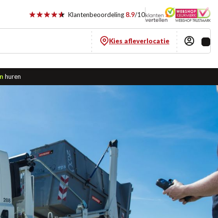
Klantenbeoordeling
8.9
/10
Kies afleverlocatie
n
huren