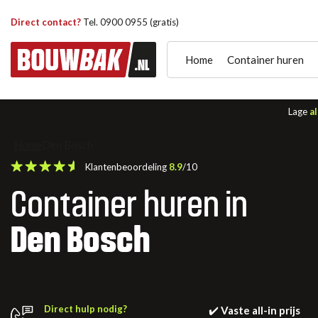
Direct contact?
Tel. 0900 0955 (gratis)
Home
Container huren
Lage
al
Home
Den Bosch
Klantenbeoordeling
8.9
/10
Container huren in
Den Bosch
Direct hulp nodig?
✔️
Vaste all-in prijs