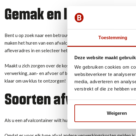
Gemak en lage kosten
Bent u op zoek naar een betrouwbare en professionele afvalverwer
Toestemming
maken het huren van een afvalcontainer niet alleen betaalbaar, maa
afleveradres in en selecteer het moment van aflevering. Zo simpel 
Deze website maakt gebruik
Maakt u zich zorgen over de kosten? Dat is niet nodig. Bij Bouwba
We gebruiken cookies om cont
verwerking, aan- en afvoer of borg. Bovendien kunt u bij ons tere
websiteverkeer te analyseren
klaar om uw klus te ontzorgen!
media, adverteren en analys
verstrekt of die ze hebben v
Soorten afval
Weigeren
Als u een afvalcontainer wilt huren bij ons, is het belangrijk voor
Omdat er voor elk type afval andere verwerkingskosten gelden is h