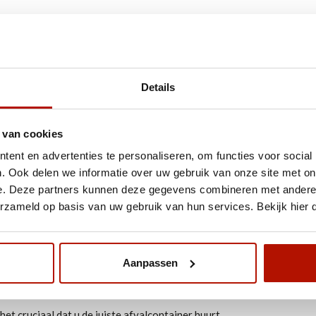
ker voor uw klus? Bouwbak heeft meer dan twintig jaar ervaring in h
Details
r ook gemakkelijk. Via onze website kunt u snel en makkelijk uw best
is het!
 van cookies
k hanteren we lage all-in tarieven. Voor een vast bedrag huurt u vie
ent en advertenties te personaliseren, om functies voor social
cht in diverse steden, waaronder
Tilburg
,
Nijmegen
en
Eindhoven
. O
. Ook delen we informatie over uw gebruik van onze site met on
e. Deze partners kunnen deze gegevens combineren met andere i
erzameld op basis van uw gebruik van hun services. Bekijk hier
Aanpassen
 welk type afval u er een zou willen huren. U kunt een container hure
et cruciaal dat u de juiste afvalcontainer huurt.